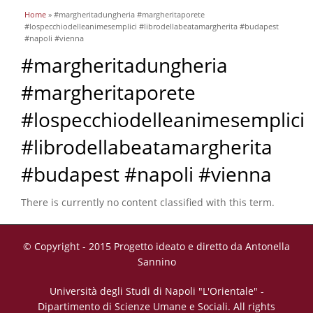
You are here
Home
» #margheritadungheria #margheritaporete
#lospecchiodelleanimesemplici #librodellabeatamargherita #budapest
#napoli #vienna
#margheritadungheria
#margheritaporete
#lospecchiodelleanimesemplici
#librodellabeatamargherita
#budapest #napoli #vienna
There is currently no content classified with this term.
© Copyright - 2015 Progetto ideato e diretto da Antonella
Sannino
Università degli Studi di Napoli "L'Orientale" -
Dipartimento di Scienze Umane e Sociali. All rights