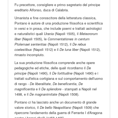
Fu precettore, consigliere e primo segretario del principe
ereditario Alfonso, duca di Calabria.
Umanista e fine conoscitore della letteratura classica,
Pontano è autore di una produzione filosofica e scientifica
in versi e in prosa, che include poemi e trattati astrologici
e naturalistici quali
Urania
(Napoli 1505), il
Meteororum
liber
(Napoli 1505), le
Commentationes in centum
Ptolemaei sententias
(Napoli 1512), il
De rebus
coelestibus
(Napoli 1512) e il
De luna liber
(Napoli 1512),
rimasto incompiuto.
La sua produzione filosofica comprende anche opere
pedagogiche ed etiche, delle quali ricordiamo il
De
principe
(Napoli 1490), il
De fortitudine
(Napoli 1490) e i
trattati sull'etica cortigiana e sul comportamento dell'uomo
di rango -
De liberalitate
,
De beneficentia
,
De
magnificentia
e il
De splendore
- stampati a Napoli nel
1498, e il
De magnanimitate
(Napoli 1508).
Pontano ci ha lasciato anche un documento di grande
valore storico, il
De bello Neapolitano
(Napoli 1509) che
ripercorre l'andamento della guerra di Ferrante I d'Aragona
contro i baroni ribelli (1458-1465).