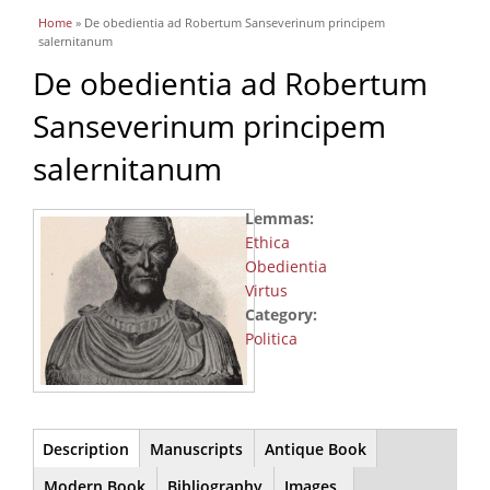
You are here
Home
» De obedientia ad Robertum Sanseverinum principem
salernitanum
De obedientia ad Robertum
Sanseverinum principem
salernitanum
Lemmas:
Ethica
Obedientia
Virtus
Category:
Politica
Main
Description
(active
Manuscripts
Antique Book
tab)
Modern Book
Bibliography
Images