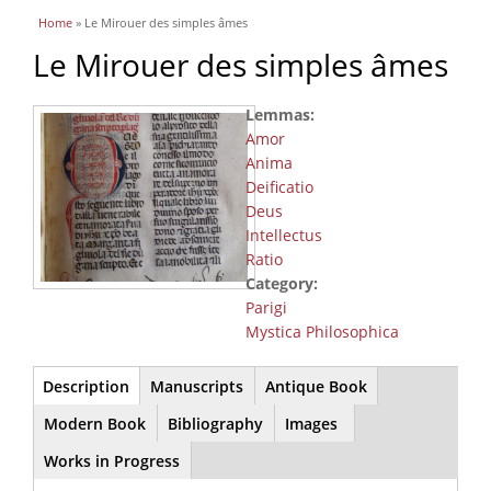
You are here
Home
» Le Mirouer des simples âmes
Le Mirouer des simples âmes
Lemmas:
Amor
Anima
Deificatio
Deus
Intellectus
Ratio
Category:
Parigi
Mystica Philosophica
Main
Description
(active
Manuscripts
Antique Book
tab)
Modern Book
Bibliography
Images
Works in Progress