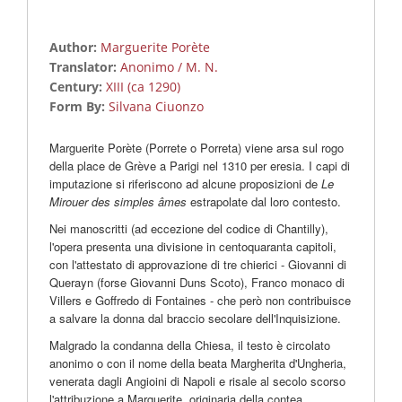
Author:
Marguerite Porète
Translator:
Anonimo / M. N.
Century:
XIII (ca 1290)
Form By:
Silvana Ciuonzo
Marguerite Porète (Porrete o Porreta) viene arsa sul rogo
della place de Grève a Parigi nel 1310 per eresia. I capi di
imputazione si riferiscono ad alcune proposizioni de
Le
Mirouer des simples âmes
estrapolate dal loro contesto.
Nei manoscritti (ad eccezione del codice di Chantilly),
l'opera presenta una divisione in centoquaranta capitoli,
con l'attestato di approvazione di tre chierici - Giovanni di
Querayn (forse Giovanni Duns Scoto), Franco monaco di
Villers e Goffredo di Fontaines - che però non contribuisce
a salvare la donna dal braccio secolare dell'Inquisizione.
Malgrado la condanna della Chiesa, il testo è circolato
anonimo o con il nome della beata Margherita d'Ungheria,
venerata dagli Angioini di Napoli e risale al secolo scorso
l'attribuzione a Marguerite, originaria della contea