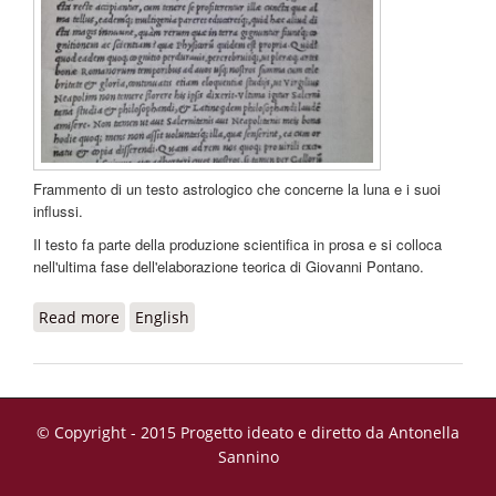
Frammento di un testo astrologico che concerne la luna e i suoi
influssi.
Il testo fa parte della produzione scientifica in prosa e si colloca
nell'ultima fase dell'elaborazione teorica di Giovanni Pontano.
Read more
about De luna liber
English
© Copyright - 2015 Progetto ideato e diretto da Antonella
Sannino