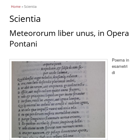
You are here
Home
» Scientia
Scientia
Meteororum liber unus, in Opera
Pontani
Poema in
esametri
di