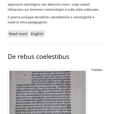
argomento astrologico che descrive come i corpi celesti
influiscano sui fenomeni meteorologici e sulla sfera sublunare.
Il poema sviluppa tematiche naturalistiche e astrologiche e
insieme etico-pedagogiche.
Read more
about Meteororum liber unus, in Opera Pontani
English
De rebus coelestibus
Trattato