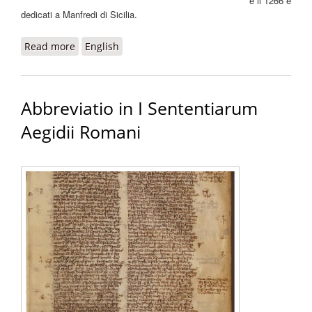
e il 1266 e
dedicati a Manfredi di Sicilia.
Read more
about Centiloquium
English
Abbreviatio in I Sententiarum
Aegidii Romani