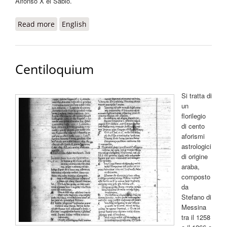
Alfonso X el Sabio.
Read more
about Liber philosophorum moralium antiquorum
English
Centiloquium
Si tratta di
un
florilegio
di cento
aforismi
astrologici
di origine
araba,
composto
da
Stefano di
Messina
tra il 1258