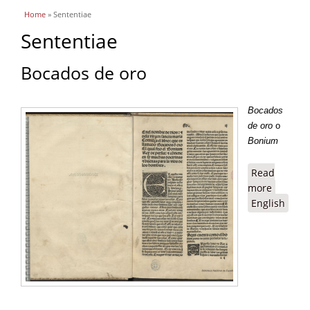
You are here
Home
» Sententiae
Sententiae
Bocados de oro
B
ocados
de oro
o
Bonium
Read
more
about
English
Bocado
de oro