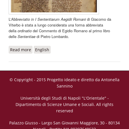
L'
Abbreviatio in I Sententiarum Aegidii Romani
di Giacomo da
Viterbo è stata a lungo considerata una forma abbreviata
della
ordinatio
del Commento di Egidio Romano al primo libro
delle
Sententiae
di Pietro Lombardo.
Read more
about Abbreviatio in I Sententiarum Aegidii
English
Romani
© Copyright - 2015 Progetto ideato e diretto da Antonella
Sannino
Università degli Studi di Napoli "L'Orientale" -
Dipartimento di Scienze Umane e Sociali. All rights
reserved
Palazzo Giusso - Largo San Giovanni Maggiore, 30 - 80134