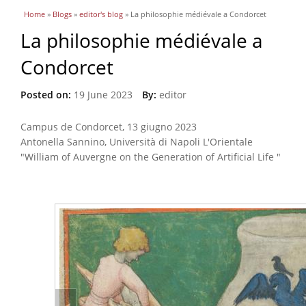
You are here
Home
»
Blogs
»
editor's blog
» La philosophie médiévale a Condorcet
La philosophie médiévale a
Condorcet
Posted on:
19 June 2023
By:
editor
Campus de Condorcet, 13 giugno 2023
Antonella Sannino, Università di Napoli L'Orientale
"William of Auvergne on the Generation of Artificial Life "