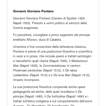
Giovanni Gioviano Pontano
Giovanni Gioviano Pontano (Cerreto di Spoleto 1429 -
Napoli 1503). Filosofo e uomo politico al servizio della
Corona aragonese.
Fu precettore, consigliere e primo segretario del principe
ereditario Alfonso, duca di Calabria.
Umanista e fine conoscitore della letteratura classica,
Pontano è autore di una produzione filosofica e scientifica
in versi e in prosa, che include poemi e trattati astrologici
e naturalistici quali
Urania
(Napoli 1505), il
Meteororum
liber
(Napoli 1505), le
Commentationes in centum
Ptolemaei sententias
(Napoli 1512), il
De rebus
coelestibus
(Napoli 1512) e il
De luna liber
(Napoli 1512),
rimasto incompiuto.
La sua produzione filosofica comprende anche opere
pedagogiche ed etiche, delle quali ricordiamo il
De
principe
(Napoli 1490), il
De fortitudine
(Napoli 1490) e i
trattati sull'etica cortigiana e sul comportamento dell'uomo
di rango -
De liberalitate
,
De beneficentia
,
De