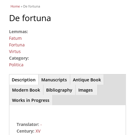
You are here
Home
» De fortuna
De fortuna
Lemmas:
Fatum
Fortuna
Virtus
Category:
Politica
Main
Description
(active
Manuscripts
Antique Book
tab)
Modern Book
Bibliography
Images
Works in Progress
Translator:
-
Century:
XV