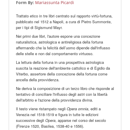
Form By:
Mariassunta Picardi
Trattato etico in tre libri centrato sul rapporto virtù-fortuna,
pubblicato nel 1512 a Napoli, a cura di Pietro Summonte,
per i tipi di Sigismund Mayr.
Nei primi due libri, l'autore espone una concezione
naturalistica, astrologica e antireligiosa della fortuna
affermando che la felicità dell’uomo dipende dall'influsso
delle stelle e non dal comportamento virtuoso.
La lettura della fortuna in una prospettiva astrologica
suscita la reazione dell'ambiente cattolico e di Egidio da
Viterbo, assertore della concezione della fortuna come
ancella della provvidenza.
Ne deriva la composizione di un terzo libro che risponde al
tentativo di conciliare l'influsso degli astri con la libertà
dell'arbitrio e l'azione della provvidenza divina.
Il testo viene ristampato negli
Opera omnia
, editi a
Venezia nel 1518-1519 e figura in tutte le edizioni
successive degli
Opera
, apparse nel corso del secolo
(Firenze 1520, Basilea, 1538-40 e 1556).