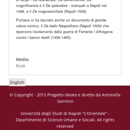
magnificentia
e il
De splendore
- stampati a Napoli nel
1498, e il
De magnanimitate
(Napoli 1508).
Pontano ci ha lasciato anche un documento di grande
valore storico, il
De bello Neapolitano
(Napoli 1509) che
ripercorre l'andamento della guerra di Ferrante I d'Aragona
contro i baroni ribelli (1458-1465).
Media:
Book
English
© Copyright - 2015 Progetto ideato e diretto da Antonella
Sannino
Università degli Studi di Napoli "L'Orientale" -
Dipartimento di Scienze Umane e Sociali. All rights
reserved