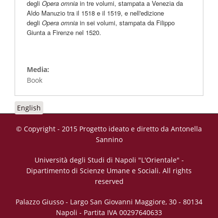
degli
Opera omnia
in tre volumi, stampata a Venezia da
Aldo Manuzio tra il 1518 e il 1519, e nell'edizione
degli
Opera omnia
in sei volumi, stampata da Filippo
Giunta a Firenze nel 1520.
Media:
Book
English
© Copyright - 2015 Progetto ideato e diretto da Antonella
Sannino
Università degli Studi di Napoli "L'Orientale" -
Dipartimento di Scienze Umane e Sociali. All rights
reserved
Palazzo Giusso - Largo San Giovanni Maggiore, 30 - 80134
Napoli - Partita IVA 00297640633