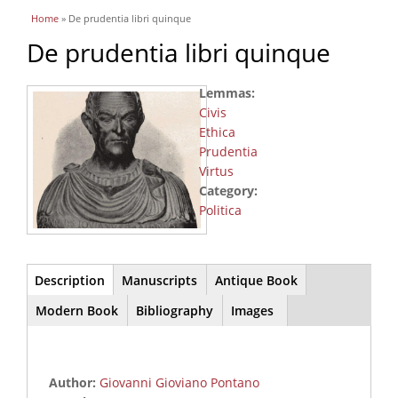
You are here
Home
» De prudentia libri quinque
De prudentia libri quinque
Lemmas:
Civis
Ethica
Prudentia
Virtus
Category:
Politica
Main
Description
(active
Manuscripts
Antique Book
tab)
Modern Book
Bibliography
Images
Author:
Giovanni Gioviano Pontano