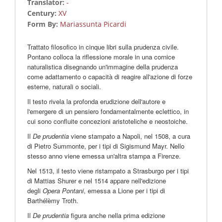
Translator:
-
Century:
XV
Form By:
Mariassunta Picardi
Trattato filosofico in cinque libri sulla prudenza civile.
Pontano colloca la riflessione morale in una cornice
naturalistica disegnando un'immagine della prudenza
come adattamento o capacità di reagire all'azione di forze
esterne, naturali o sociali.
Il testo rivela la profonda erudizione dell'autore e
l'emergere di un pensiero fondamentalmente eclettico, in
cui sono confluite concezioni aristoteliche e neostoiche.
Il
De prudentia
viene stampato a Napoli, nel 1508, a cura
di Pietro Summonte, per i tipi di Sigismund Mayr. Nello
stesso anno viene emessa un'altra stampa a Firenze.
Nel 1513, il testo viene ristampato a Strasburgo per i tipi
di Mattias Shurer e nel 1514 appare nell'edizione
degli
Opera Pontani
, emessa a Lione per i tipi di
Barthélèmy Troth.
Il
De prudentia
figura anche nella prima edizione