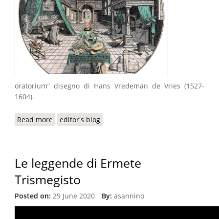
oratorium” disegno di Hans Vredeman de Vries (1527-
1604).
Read more
about Lab-oratorium
editor's blog
Le leggende di Ermete
Trismegisto
Posted on:
29 June 2020
By:
asannino