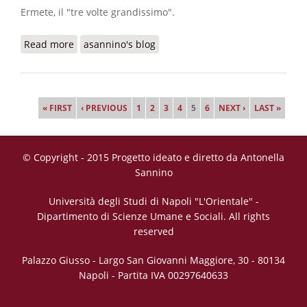
Ermete, il "tre volte grandissimo".
Read more
about Le leggende di Ermete Trismegisto
asannino's blog
Pages
« FIRST
‹ PREVIOUS
1
2
3
4
5
6
NEXT ›
LAST »
© Copyright - 2015 Progetto ideato e diretto da Antonella
Sannino
Università degli Studi di Napoli "L'Orientale" -
Dipartimento di Scienze Umane e Sociali. All rights
reserved
Palazzo Giusso - Largo San Giovanni Maggiore, 30 - 80134
Napoli - Partita IVA 00297640633