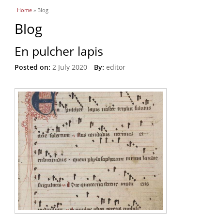
You are here
Home
» Blog
Blog
En pulcher lapis
Posted on:
2 July 2020
By:
editor