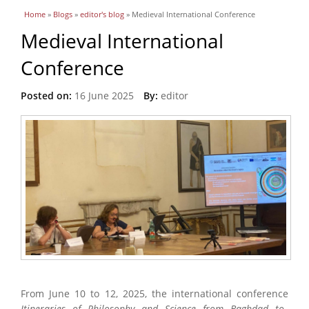
You are here
Home
»
Blogs
»
editor's blog
» Medieval International Conference
Medieval International
Conference
Posted on:
16 June 2025
By:
editor
From June 10 to 12, 2025, the international conference
Itineraries of Philosophy and Science from Baghdad to