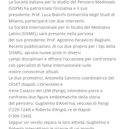
La Società Italiana per lo studio del Pensiero Medievale
(SISPM) ha patrocinato l’iniziativa e il suo
presidente, Prof. Luca Bianchi (Università degli Studi di
Milano), parteciperà con due interventi.
La Società Internazionale per lo Studio del Medioevo
Latino (SISMEL) sarà presente nella persona
del suo presidente, Prof. Agostino Paravicini Bagliani.
Recenti pubblicazioni, di cui due proprio per i tipi della
SISMEL, aprono nuove piste in diversi
campi disciplinari e offrono l’occasione per confrontarsi
con specialisti di fama internazionale sulle
nostre conoscenze attuali.
Le due promotrici, Antonella Sannino coordinatrice del
CESET (Napoli, L’Orientale) e
Irene Caiazzo del LEM (Parigi), intendono porre a
confronto due figure emblematiche della storia
del pensiero: Guglielmo d’Alvernia, vescovo di Parigi
(1229-1249) e Roberto d’Angiò, re di Napoli
(1309-1343).
Seppur un secolo separa la loro attività, Guglielmo e
Roberto intercettano le istanze di un mondo