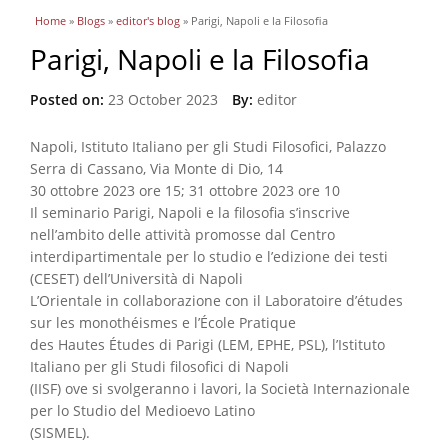
You are here
Home
»
Blogs
»
editor's blog
» Parigi, Napoli e la Filosofia
Parigi, Napoli e la Filosofia
Posted on:
23 October 2023
By:
editor
Napoli, Istituto Italiano per gli Studi Filosofici, Palazzo
Serra di Cassano, Via Monte di Dio, 14
30 ottobre 2023 ore 15; 31 ottobre 2023 ore 10
Il seminario Parigi, Napoli e la filosofia s’inscrive
nell’ambito delle attività promosse dal Centro
interdipartimentale per lo studio e l’edizione dei testi
(CESET) dell’Università di Napoli
L’Orientale in collaborazione con il Laboratoire d’études
sur les monothéismes e l’École Pratique
des Hautes Études di Parigi (LEM, EPHE, PSL), l’Istituto
Italiano per gli Studi filosofici di Napoli
(IISF) ove si svolgeranno i lavori, la Società Internazionale
per lo Studio del Medioevo Latino
(SISMEL).